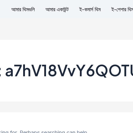
আমার থিমগুলি
আমার একাউন্ট
ই-কমার্স থিম
ই-পেপার থি
: a7hV18VvY6QOT
king for. Perhaps searching can help.