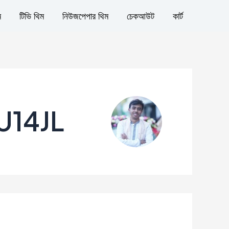
ম
টিভি থিম
নিউজপেপার থিম
চেকআউট
কার্ট
U14JL