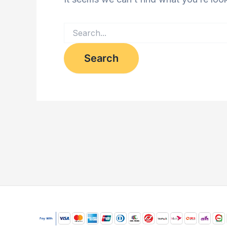
Search
for: